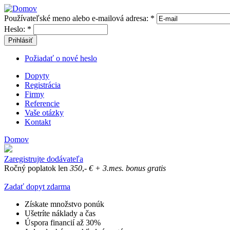
Používateľské meno alebo e-mailová adresa:
*
Heslo:
*
Prihlásiť
Požiadať o nové heslo
Dopyty
Registrácia
Firmy
Referencie
Vaše otázky
Kontakt
Domov
Zaregistrujte dodávateľa
Ročný poplatok len
350
,-
€
+ 3.mes. bonus gratis
Zadať dopyt zdarma
Získate množstvo ponúk
Ušetríte náklady a čas
Úspora financií až 30%