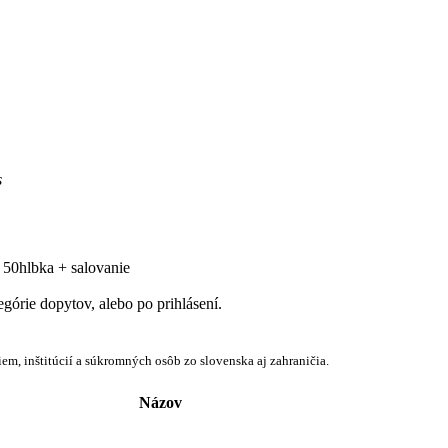
s
 50hlbka + salovanie
egórie dopytov, alebo po prihlásení.
em, inštitúcií a súkromných osôb zo slovenska aj zahraničia.
Názov