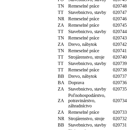
TN
Remeselné práce
020748
TT
Stavebnictvo, stavby
020747
NR
Remeselné práce
020746
ZA
Remeselné práce
020745
TT
Stavebnictvo, stavby
020744
TN
Remeselné práce
020743
ZA
Drevo, nábytok
020742
TN
Remeselné práce
020741
TT
Strojárenstvo, stroje
020740
TT
Stavebnictvo, stavby
020739
TT
Remeselné práce
020738
BB
Drevo, nábytok
020737
BA
Doprava
020736
ZA
Stavebnictvo, stavby
020735
Poľnohospodárstvo,
ZA
potravinárstvo,
020734
záhradníctvo
ZA
Remeselné práce
020733
NR
Strojárenstvo, stroje
020732
BB
Stavebnictvo, stavby
020731