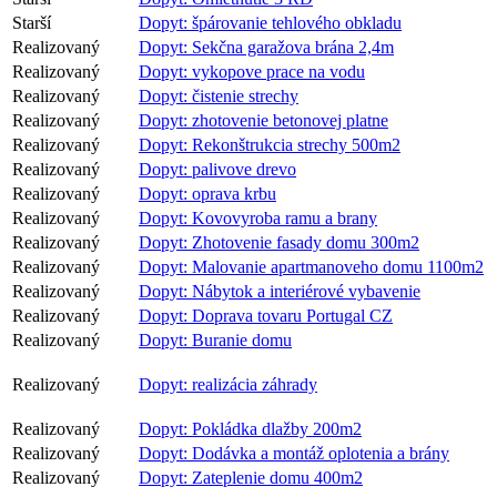
Starší
Dopyt: špárovanie tehlového obkladu
Realizovaný
Dopyt: Sekčna garažova brána 2,4m
Realizovaný
Dopyt: vykopove prace na vodu
Realizovaný
Dopyt: čistenie strechy
Realizovaný
Dopyt: zhotovenie betonovej platne
Realizovaný
Dopyt: Rekonštrukcia strechy 500m2
Realizovaný
Dopyt: palivove drevo
Realizovaný
Dopyt: oprava krbu
Realizovaný
Dopyt: Kovovyroba ramu a brany
Realizovaný
Dopyt: Zhotovenie fasady domu 300m2
Realizovaný
Dopyt: Malovanie apartmanoveho domu 1100m2
Realizovaný
Dopyt: Nábytok a interiérové vybavenie
Realizovaný
Dopyt: Doprava tovaru Portugal CZ
Realizovaný
Dopyt: Buranie domu
Realizovaný
Dopyt: realizácia záhrady
Realizovaný
Dopyt: Pokládka dlažby 200m2
Realizovaný
Dopyt: Dodávka a montáž oplotenia a brány
Realizovaný
Dopyt: Zateplenie domu 400m2