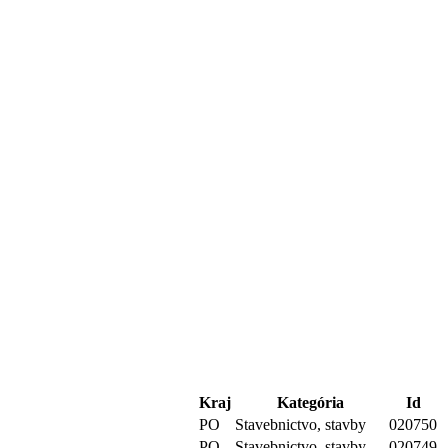
Kraj
Kategória
Id
PO
Stavebnictvo, stavby
020750
PO
Stavebnictvo, stavby
020749