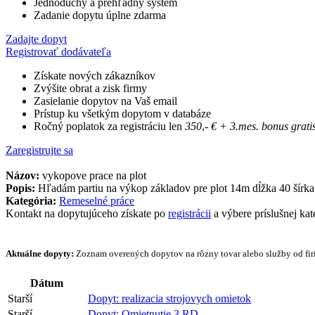
Jednoduchý a prehľadný systém
Zadanie dopytu úplne zdarma
Zadajte dopyt
Registrovať dodávateľa
Získate nových zákazníkov
Zvýšite obrat a zisk firmy
Zasielanie dopytov na Vaš email
Prístup ku všetkým dopytom v databáze
Ročný poplatok za registráciu len
350
,-
€
+ 3.mes. bonus grati
Zaregistrujte sa
Názov:
vykopove prace na plot
Popis:
Hľadám partiu na výkop základov pre plot 14m dĺžka 40 šírka
Kategória:
Remeselné práce
Kontakt na dopytujúceho získate po
registrácii
a výbere príslušnej kat
Aktuálne dopyty:
Zoznam overených dopytov na rôzny tovar alebo služby od firi
Dátum
Starší
Dopyt: realizacia strojovych omietok
Starší
Dopyt: Omietnutie 3 RD