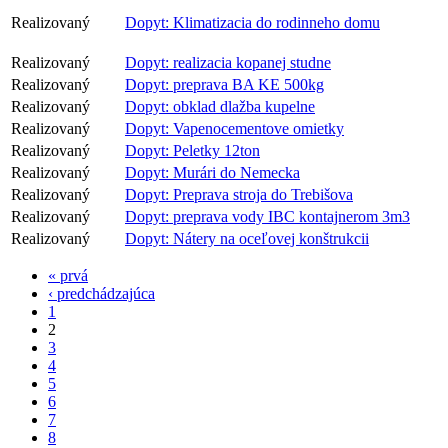
Realizovaný
Dopyt: Klimatizacia do rodinneho domu
Realizovaný
Dopyt: realizacia kopanej studne
Realizovaný
Dopyt: preprava BA KE 500kg
Realizovaný
Dopyt: obklad dlažba kupelne
Realizovaný
Dopyt: Vapenocementove omietky
Realizovaný
Dopyt: Peletky 12ton
Realizovaný
Dopyt: Murári do Nemecka
Realizovaný
Dopyt: Preprava stroja do Trebišova
Realizovaný
Dopyt: preprava vody IBC kontajnerom 3m3
Realizovaný
Dopyt: Nátery na oceľovej konštrukcii
« prvá
‹ predchádzajúca
1
2
3
4
5
6
7
8