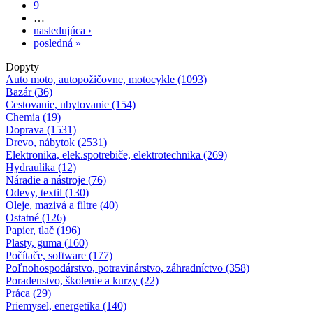
9
…
nasledujúca ›
posledná »
Dopyty
Auto moto, autopožičovne, motocykle (1093)
Bazár (36)
Cestovanie, ubytovanie (154)
Chemia (19)
Doprava (1531)
Drevo, nábytok (2531)
Elektronika, elek.spotrebiče, elektrotechnika (269)
Hydraulika (12)
Náradie a nástroje (76)
Odevy, textil (130)
Oleje, mazivá a filtre (40)
Ostatné (126)
Papier, tlač (196)
Plasty, guma (160)
Počítače, software (177)
Poľnohospodárstvo, potravinárstvo, záhradníctvo (358)
Poradenstvo, školenie a kurzy (22)
Práca (29)
Priemysel, energetika (140)