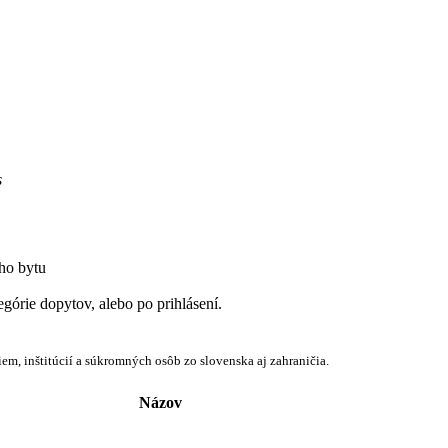
s
ho bytu
egórie dopytov, alebo po prihlásení.
em, inštitúcií a súkromných osôb zo slovenska aj zahraničia.
Názov