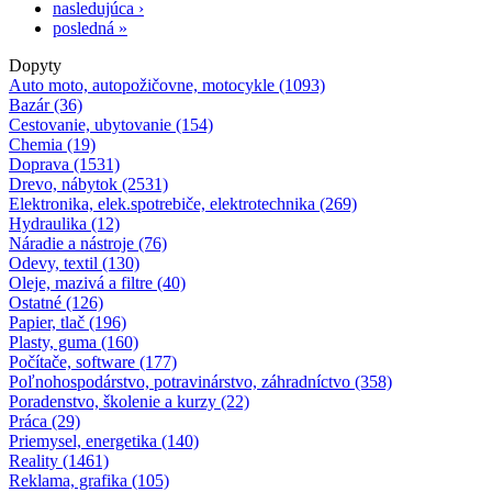
nasledujúca ›
posledná »
Dopyty
Auto moto, autopožičovne, motocykle (1093)
Bazár (36)
Cestovanie, ubytovanie (154)
Chemia (19)
Doprava (1531)
Drevo, nábytok (2531)
Elektronika, elek.spotrebiče, elektrotechnika (269)
Hydraulika (12)
Náradie a nástroje (76)
Odevy, textil (130)
Oleje, mazivá a filtre (40)
Ostatné (126)
Papier, tlač (196)
Plasty, guma (160)
Počítače, software (177)
Poľnohospodárstvo, potravinárstvo, záhradníctvo (358)
Poradenstvo, školenie a kurzy (22)
Práca (29)
Priemysel, energetika (140)
Reality (1461)
Reklama, grafika (105)