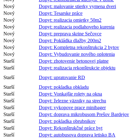
Nový
Dopyt: malovanie stierky vymena dveri
Nový
Dopyt: Tesarske práce
Nový
Dopyt: realizacia omietky 50m2
Nový
Dopyt: realizacia podlahoveho kurenia
Nový
Dopyt: preprava skrine Sečovce
Nový
Dopyt: Pokládka dlažby 200m2
Nový
Dopyt: Kompletna rekonštrukcia 2 bytov
Nový
Dopyt: Vybudovanie nového oplotenia
Starší
Dopyt: zhotovenie betonovej platne
Starší
Dopyt: realizacia rekonštrukcie objektu
Starší
Dopyt: upratovanie RD
Starší
Dopyt: pokladka obkladu
Starší
Dopyt: Vonkajšie rolety na okna
Starší
Dopyt: železne väzniky na strechu
Starší
Dopyt: vykopove prace minibager
Starší
Dopyt: doprava mikrobusom Prešov Bardejov
Starší
Dopyt: pokladka obrubnikov
Starší
Dopyt: Rekonštrukčné práce byt
Starší
Dopyt: autobusova doprava letisko BA