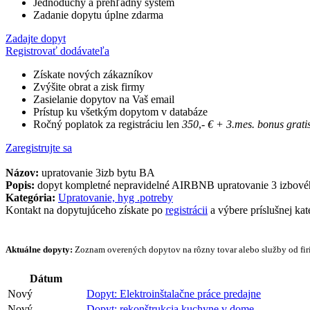
Jednoduchý a prehľadný systém
Zadanie dopytu úplne zdarma
Zadajte dopyt
Registrovať dodávateľa
Získate nových zákazníkov
Zvýšite obrat a zisk firmy
Zasielanie dopytov na Vaš email
Prístup ku všetkým dopytom v databáze
Ročný poplatok za registráciu len
350
,-
€
+ 3.mes. bonus grati
Zaregistrujte sa
Názov:
upratovanie 3izb bytu BA
Popis:
dopyt kompletné nepravidelné AIRBNB upratovanie 3 izbové
Kategória:
Upratovanie, hyg .potreby
Kontakt na dopytujúceho získate po
registrácii
a výbere príslušnej kat
Aktuálne dopyty:
Zoznam overených dopytov na rôzny tovar alebo služby od firi
Dátum
Nový
Dopyt: Elektroinštalačne práce predajne
Nový
Dopyt: rekonštrukcia kuchyne v dome