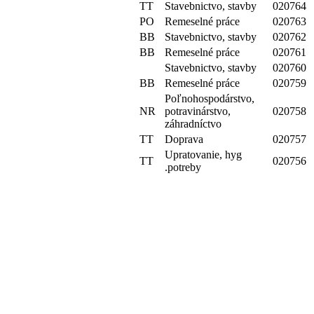
TT
Stavebnictvo, stavby
020764
PO
Remeselné práce
020763
BB
Stavebnictvo, stavby
020762
BB
Remeselné práce
020761
Stavebnictvo, stavby
020760
BB
Remeselné práce
020759
Poľnohospodárstvo,
NR
potravinárstvo,
020758
záhradníctvo
TT
Doprava
020757
Upratovanie, hyg
TT
020756
.potreby