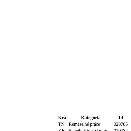
Kraj
Kategória
Id
TN
Remeselné práce
020785
KE
Stavebnictvo, stavby
020784