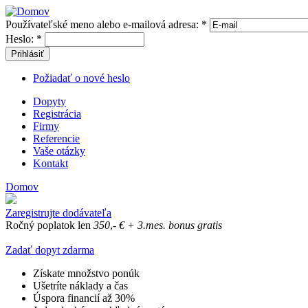
Používateľské meno alebo e-mailová adresa:
*
Heslo:
*
Prihlásiť
Požiadať o nové heslo
Dopyty
Registrácia
Firmy
Referencie
Vaše otázky
Kontakt
Domov
Zaregistrujte dodávateľa
Ročný poplatok len
350
,-
€
+ 3.mes. bonus gratis
Zadať dopyt zdarma
Získate množstvo ponúk
Ušetríte náklady a čas
Úspora financií až 30%