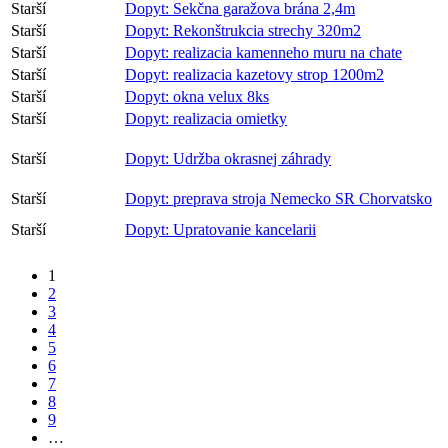
Starší
Dopyt: Sekčna garažova brána 2,4m
Starší
Dopyt: Rekonštrukcia strechy 320m2
Starší
Dopyt: realizacia kamenneho muru na chate
Starší
Dopyt: realizacia kazetovy strop 1200m2
Starší
Dopyt: okna velux 8ks
Starší
Dopyt: realizacia omietky
Starší
Dopyt: Udržba okrasnej záhrady
Starší
Dopyt: preprava stroja Nemecko SR Chorvatsko
Starší
Dopyt: Upratovanie kancelarii
1
2
3
4
5
6
7
8
9
…