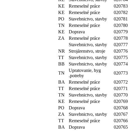
KE
Remeselné práce
020783
KE
Remeselné práce
020782
PO
Stavebnictvo, stavby
020781
TN
Remeselné práce
020780
KE
Doprava
020779
ZA
Remeselné práce
020778
Stavebnictvo, stavby
020777
NR
Strojárenstvo, stroje
020776
TT
Stavebnictvo, stavby
020775
BB
Stavebnictvo, stavby
020774
Upratovanie, hyg
TN
020773
.potreby
BA
Remeselné práce
020772
TT
Remeselné práce
020771
TN
Stavebnictvo, stavby
020770
KE
Remeselné práce
020769
PO
Doprava
020768
ZA
Stavebnictvo, stavby
020767
TT
Remeselné práce
020766
BA
Doprava
020765