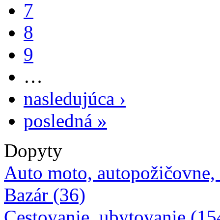
7
8
9
…
nasledujúca ›
posledná »
Dopyty
Auto moto, autopožičovne,
Bazár (36)
Cestovanie, ubytovanie (15