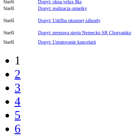
Starší
Dopyt: okna velux 8ks
Starší
Dopyt: realizacia omietky
Starší
Dopyt: Udržba okrasnej záhrady
Starší
Dopyt: preprava stroja Nemecko SR Chorvatsko
Starší
Dopyt: Upratovanie kancelarii
1
2
3
4
5
6