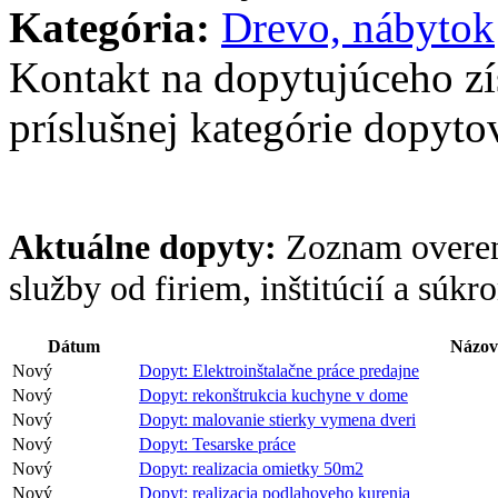
Kategória:
Drevo, nábytok
Kontakt na dopytujúceho z
príslušnej kategórie dopytov
Aktuálne dopyty:
Zoznam overen
služby od firiem, inštitúcií a súk
Dátum
Názov
Nový
Dopyt: Elektroinštalačne práce predajne
Nový
Dopyt: rekonštrukcia kuchyne v dome
Nový
Dopyt: malovanie stierky vymena dveri
Nový
Dopyt: Tesarske práce
Nový
Dopyt: realizacia omietky 50m2
Nový
Dopyt: realizacia podlahoveho kurenia