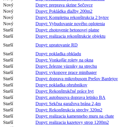
Nový
Dopyt: preprava skrine Sečovce
Nový
Dopyt: Pokládka dlažby 200m2
Nový
Dopyt: Kompletna rekonštrukcia 2 bytov
Nový
Dopyt: Vybudovanie nového oplotenia
Starší
Dopyt: zhotovenie betonovej platne
Starší
Dopyt: realizacia rekonštrukcie objektu
Starší
Dopyt: upratovanie RD
Starší
Dopyt: pokladka obkladu
Starší
Dopyt: Vonkajšie rolety na okna
Starší
Dopyt: železne väzniky na strechu
Starší
Dopyt: vykopove prace minibager
Starší
Dopyt: doprava mikrobusom Prešov Bardejov
Starší
Dopyt: pokladka obrubnikov
Starší
Dopyt: Rekonštrukčné práce byt
Starší
Dopyt: autobusova doprava letisko BA
Starší
Dopyt: Sekčna garažova brána 2,4m
Starší
Dopyt: Rekonštrukcia strechy 320m2
Starší
Dopyt: realizacia kamenneho muru na chate
Starší
Dopyt: realizacia kazetovy strop 1200m2