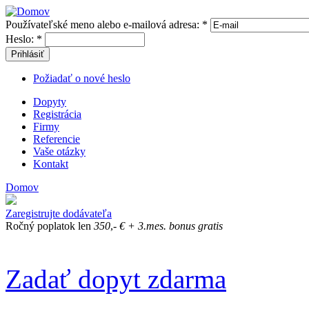
Používateľské meno alebo e-mailová adresa:
*
Heslo:
*
Prihlásiť
Požiadať o nové heslo
Dopyty
Registrácia
Firmy
Referencie
Vaše otázky
Kontakt
Domov
Zaregistrujte dodávateľa
Ročný poplatok len
350
,-
€
+ 3.mes. bonus gratis
Zadať dopyt zdarma