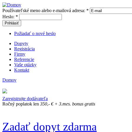
Používateľské meno alebo e-mailová adresa:
*
Heslo:
*
Prihlásiť
Požiadať o nové heslo
Dopyty
Registrácia
Firmy
Referencie
Vaše otázky
Kontakt
Domov
Zaregistrujte dodávateľa
Ročný poplatok len
350
,-
€
+ 3.mes. bonus gratis
Zadať dopyt zdarma