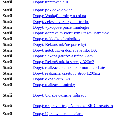
Starší
Dopyt: upratovanie RD
Starší
Dopyt: pokladka obkladu
Starší
Dopyt: Vonkajšie rolety na okna
Starší
Dopyt: železne väzniky na strechu
Starší
Dopyt: vykopove prace minibager
Starší
Dopyt: doprava mikrobusom Prešov Bardejov
Starší
Dopyt: pokladka obrubnikov
Starší
Dopyt: Rekonštrukčné práce byt
Starší
Dopyt: autobusova doprava letisko BA
Starší
Dopyt: Sekčna garažova brána 2,4m
Starší
Dopyt: Rekonštrukcia strechy 320m2
Starší
Dopyt: realizacia kamenneho muru na chate
Starší
Dopyt: realizacia kazetovy strop 1200m2
Starší
Dopyt: okna velux 8ks
Starší
Dopyt: realizacia omietky
Starší
Dopyt: Udržba okrasnej záhrady
Starší
Dopyt: preprava stroja Nemecko SR Chorvatsko
Starší
Dopyt: Upratovanie kancelarii