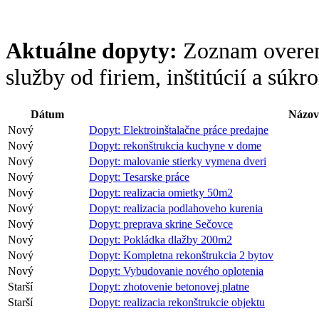
Aktuálne dopyty:
Zoznam overen
služby od firiem, inštitúcií a súk
Dátum
Názov
Nový
Dopyt: Elektroinštalačne práce predajne
Nový
Dopyt: rekonštrukcia kuchyne v dome
Nový
Dopyt: malovanie stierky vymena dveri
Nový
Dopyt: Tesarske práce
Nový
Dopyt: realizacia omietky 50m2
Nový
Dopyt: realizacia podlahoveho kurenia
Nový
Dopyt: preprava skrine Sečovce
Nový
Dopyt: Pokládka dlažby 200m2
Nový
Dopyt: Kompletna rekonštrukcia 2 bytov
Nový
Dopyt: Vybudovanie nového oplotenia
Starší
Dopyt: zhotovenie betonovej platne
Starší
Dopyt: realizacia rekonštrukcie objektu