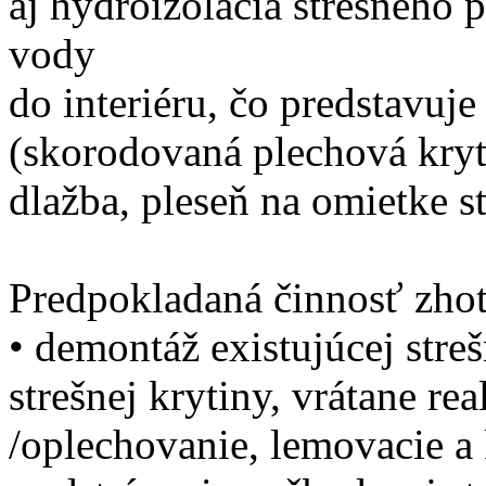
aj hydroizolácia strešného 
vody
do interiéru, čo predstavuje
(skorodovaná plechová kry
dlažba, pleseň na omietke st
Predpokladaná činnosť zhot
• demontáž existujúcej stre
strešnej krytiny, vrátane rea
/oplechovanie, lemovacie a k