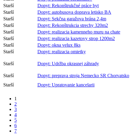
Starší
Dopyt: Rekonštrukčné práce byt
Starší
Dopyt: autobusova doprava letisko BA
Starší
Dopyt: Sekčna garažova brána 2,4m
Starší
Dopyt: Rekonštrukcia strechy 320m2
Starší
Dopyt: realizacia kamenneho muru na chate
Starší
Dopyt: realizacia kazetovy strop 1200m2
Starší
Dopyt: okna velux 8ks
Starší
Dopyt: realizacia omietky
Starší
Dopyt: Udržba okrasnej záhrady
Starší
Dopyt: preprava stroja Nemecko SR Chorvatsko
Starší
Dopyt: Upratovanie kancelarii
1
2
3
4
5
6
7