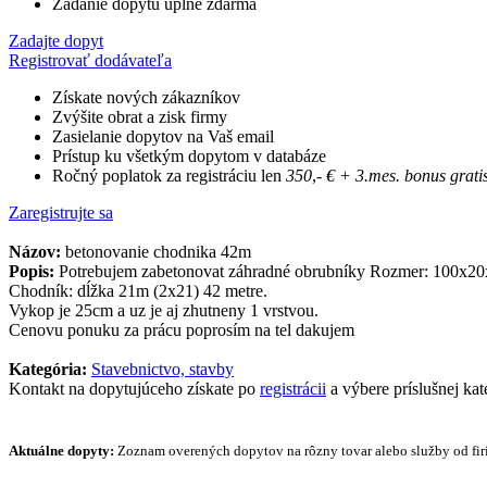
Zadanie dopytu úplne zdarma
Zadajte dopyt
Registrovať dodávateľa
Získate nových zákazníkov
Zvýšite obrat a zisk firmy
Zasielanie dopytov na Vaš email
Prístup ku všetkým dopytom v databáze
Ročný poplatok za registráciu len
350
,-
€
+ 3.mes. bonus grati
Zaregistrujte sa
Názov:
betonovanie chodnika 42m
Popis:
Potrebujem zabetonovat záhradné obrubníky Rozmer: 100x2
Chodník: dĺžka 21m (2x21) 42 metre.
Vykop je 25cm a uz je aj zhutneny 1 vrstvou.
Cenovu ponuku za prácu poprosím na tel dakujem
Kategória:
Stavebnictvo, stavby
Kontakt na dopytujúceho získate po
registrácii
a výbere príslušnej kat
Aktuálne dopyty:
Zoznam overených dopytov na rôzny tovar alebo služby od firi