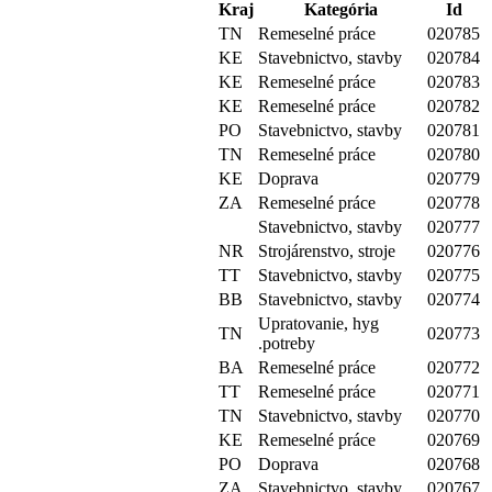
Kraj
Kategória
Id
TN
Remeselné práce
020785
KE
Stavebnictvo, stavby
020784
KE
Remeselné práce
020783
KE
Remeselné práce
020782
PO
Stavebnictvo, stavby
020781
TN
Remeselné práce
020780
KE
Doprava
020779
ZA
Remeselné práce
020778
Stavebnictvo, stavby
020777
NR
Strojárenstvo, stroje
020776
TT
Stavebnictvo, stavby
020775
BB
Stavebnictvo, stavby
020774
Upratovanie, hyg
TN
020773
.potreby
BA
Remeselné práce
020772
TT
Remeselné práce
020771
TN
Stavebnictvo, stavby
020770
KE
Remeselné práce
020769
PO
Doprava
020768
ZA
Stavebnictvo, stavby
020767