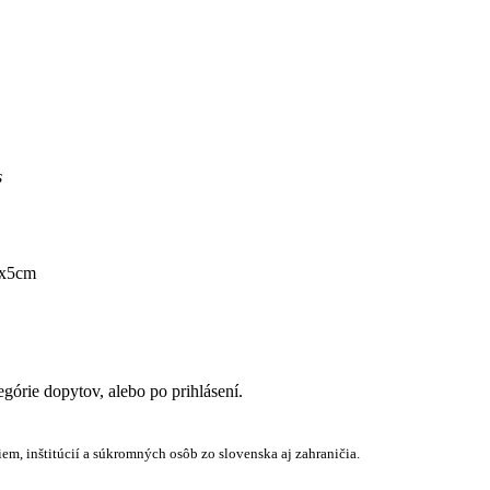
s
0x5cm
egórie dopytov, alebo po prihlásení.
em, inštitúcií a súkromných osôb zo slovenska aj zahraničia.