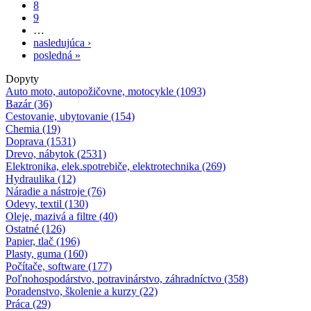
8
9
…
nasledujúca ›
posledná »
Dopyty
Auto moto, autopožičovne, motocykle (1093)
Bazár (36)
Cestovanie, ubytovanie (154)
Chemia (19)
Doprava (1531)
Drevo, nábytok (2531)
Elektronika, elek.spotrebiče, elektrotechnika (269)
Hydraulika (12)
Náradie a nástroje (76)
Odevy, textil (130)
Oleje, mazivá a filtre (40)
Ostatné (126)
Papier, tlač (196)
Plasty, guma (160)
Počítače, software (177)
Poľnohospodárstvo, potravinárstvo, záhradníctvo (358)
Poradenstvo, školenie a kurzy (22)
Práca (29)