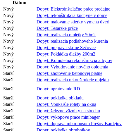
Dátum
Nový
Dopyt: Elektroinštalačne práce predajne
Nový
Dopyt: rekonštrukcia kuchyne v dome
Nový
Dopyt: malovanie stierky vymena dveri
Nový
Dopyt: Tesarske práce
Nový
Dopyt: realizacia omietky 50m2
Nový
Dopyt: realizacia podlahoveho kurenia
Nový
Dopyt: preprava skrine Sečovce
Nový
Dopyt: Pokládka dlažby 200m2
Nový
Dopyt: Kompletna rekonštrukcia 2 bytov
Nový
Dopyt: Vybudovanie nového oplotenia
Starší
Dopyt: zhotovenie betonovej platne
Starší
Dopyt: realizacia rekonštrukcie objektu
Starší
Dopyt: upratovanie RD
Starší
Dopyt: pokladka obkladu
Starší
Dopyt: Vonkajšie rolety na okna
Starší
Dopyt: železne väzniky na strechu
Starší
Dopyt: vykopove prace minibager
Starší
Dopyt: doprava mikrobusom Prešov Bardejov
Starší
Dopyt: pokladka obrubnikov