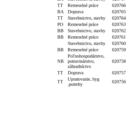
TT
Remeselné práce
020766
BA
Doprava
020765
TT
Stavebnictvo, stavby
020764
PO
Remeselné práce
020763
BB
Stavebnictvo, stavby
020762
BB
Remeselné práce
020761
Stavebnictvo, stavby
020760
BB
Remeselné práce
020759
Poľnohospodárstvo,
NR
potravinárstvo,
020758
záhradníctvo
TT
Doprava
020757
Upratovanie, hyg
TT
020756
.potreby