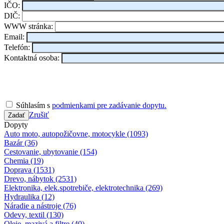
IČO:
DIČ:
WWW stránka:
Email:
Telefón:
Kontaktná osoba:
Súhlasím s
podmienkami pre zadávanie dopytu.
Zrušiť
Zadať
Dopyty
Auto moto, autopožičovne, motocykle (1093)
Bazár (36)
Cestovanie, ubytovanie (154)
Chemia (19)
Doprava (1531)
Drevo, nábytok (2531)
Elektronika, elek.spotrebiče, elektrotechnika (269)
Hydraulika (12)
Náradie a nástroje (76)
Odevy, textil (130)
Oleje, mazivá a filtre (40)