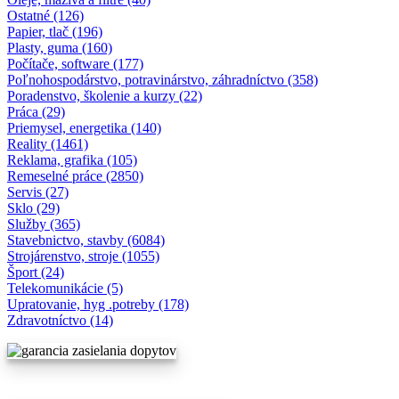
Ostatné (126)
Papier, tlač (196)
Plasty, guma (160)
Počítače, software (177)
Poľnohospodárstvo, potravinárstvo, záhradníctvo (358)
Poradenstvo, školenie a kurzy (22)
Práca (29)
Priemysel, energetika (140)
Reality (1461)
Reklama, grafika (105)
Remeselné práce (2850)
Servis (27)
Sklo (29)
Služby (365)
Stavebnictvo, stavby (6084)
Strojárenstvo, stroje (1055)
Šport (24)
Telekomunikácie (5)
Upratovanie, hyg .potreby (178)
Zdravotníctvo (14)