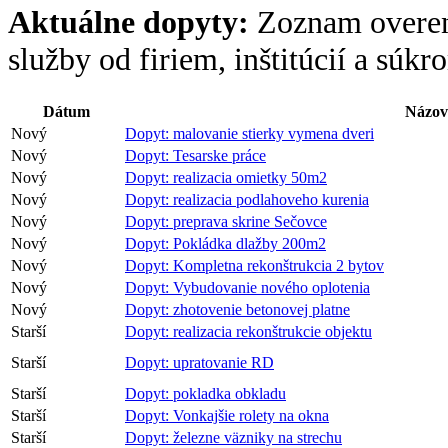
Aktuálne dopyty:
Zoznam overen
služby od firiem, inštitúcií a súk
Dátum
Názov
Nový
Dopyt: malovanie stierky vymena dveri
Nový
Dopyt: Tesarske práce
Nový
Dopyt: realizacia omietky 50m2
Nový
Dopyt: realizacia podlahoveho kurenia
Nový
Dopyt: preprava skrine Sečovce
Nový
Dopyt: Pokládka dlažby 200m2
Nový
Dopyt: Kompletna rekonštrukcia 2 bytov
Nový
Dopyt: Vybudovanie nového oplotenia
Nový
Dopyt: zhotovenie betonovej platne
Starší
Dopyt: realizacia rekonštrukcie objektu
Starší
Dopyt: upratovanie RD
Starší
Dopyt: pokladka obkladu
Starší
Dopyt: Vonkajšie rolety na okna
Starší
Dopyt: železne väzniky na strechu