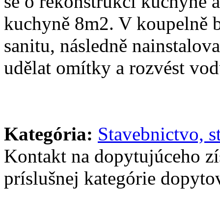
se o rekonstrukci kuchyně
kuchyně 8m2. V koupelně bu
sanitu, následně nainstalov
udělat omítky a rozvést vod
Kategória:
Stavebnictvo, s
Kontakt na dopytujúceho z
príslušnej kategórie dopytov