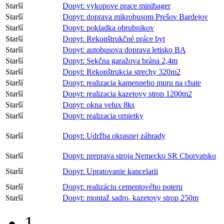
Starší
Dopyt: vykopove prace minibager
Starší
Dopyt: doprava mikrobusom Prešov Bardejov
Starší
Dopyt: pokladka obrubnikov
Starší
Dopyt: Rekonštrukčné práce byt
Starší
Dopyt: autobusova doprava letisko BA
Starší
Dopyt: Sekčna garažova brána 2,4m
Starší
Dopyt: Rekonštrukcia strechy 320m2
Starší
Dopyt: realizacia kamenneho muru na chate
Starší
Dopyt: realizacia kazetovy strop 1200m2
Starší
Dopyt: okna velux 8ks
Starší
Dopyt: realizacia omietky
Starší
Dopyt: Udržba okrasnej záhrady
Starší
Dopyt: preprava stroja Nemecko SR Chorvatsko
Starší
Dopyt: Upratovanie kancelarii
Starší
Dopyt: realizáciu cementového poteru
Starší
Dopyt: montaž sadro. kazetovy strop 250m
1