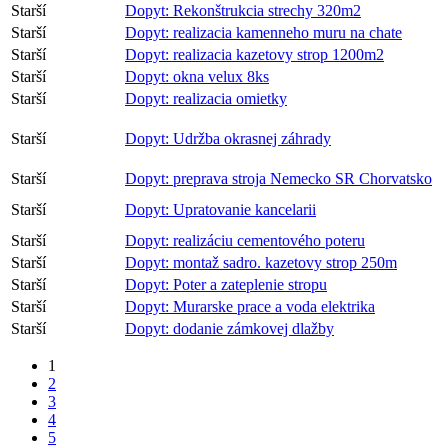
Starší
Dopyt: Rekonštrukcia strechy 320m2
Starší
Dopyt: realizacia kamenneho muru na chate
Starší
Dopyt: realizacia kazetovy strop 1200m2
Starší
Dopyt: okna velux 8ks
Starší
Dopyt: realizacia omietky
Starší
Dopyt: Udržba okrasnej záhrady
Starší
Dopyt: preprava stroja Nemecko SR Chorvatsko
Starší
Dopyt: Upratovanie kancelarii
Starší
Dopyt: realizáciu cementového poteru
Starší
Dopyt: montaž sadro. kazetovy strop 250m
Starší
Dopyt: Poter a zateplenie stropu
Starší
Dopyt: Murarske prace a voda elektrika
Starší
Dopyt: dodanie zámkovej dlažby
1
2
3
4
5