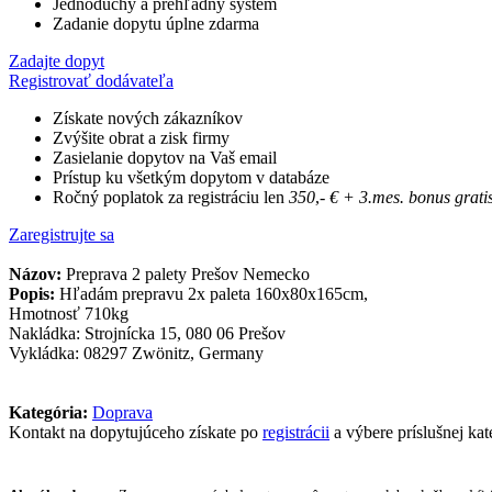
Jednoduchý a prehľadný systém
Zadanie dopytu úplne zdarma
Zadajte dopyt
Registrovať dodávateľa
Získate nových zákazníkov
Zvýšite obrat a zisk firmy
Zasielanie dopytov na Vaš email
Prístup ku všetkým dopytom v databáze
Ročný poplatok za registráciu len
350
,-
€
+ 3.mes. bonus grati
Zaregistrujte sa
Názov:
Preprava 2 palety Prešov Nemecko
Popis:
Hľadám prepravu 2x paleta 160x80x165cm,
Hmotnosť 710kg
Nakládka: Strojnícka 15, 080 06 Prešov
Vykládka: 08297 Zwönitz, Germany
Kategória:
Doprava
Kontakt na dopytujúceho získate po
registrácii
a výbere príslušnej kat