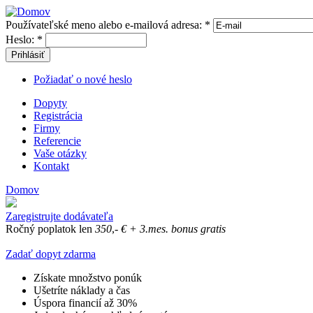
Používateľské meno alebo e-mailová adresa:
*
Heslo:
*
Prihlásiť
Požiadať o nové heslo
Dopyty
Registrácia
Firmy
Referencie
Vaše otázky
Kontakt
Domov
Zaregistrujte dodávateľa
Ročný poplatok len
350
,-
€
+ 3.mes. bonus gratis
Zadať dopyt zdarma
Získate množstvo ponúk
Ušetríte náklady a čas
Úspora financií až 30%