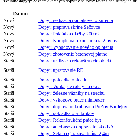
Aktuálne dopyty:
Zoznam overených dopytov na rôzny tovar alebo služby od firi
Dátum
Nový
Dopyt: realizacia podlahoveho kurenia
Nový
Dopyt: preprava skrine Sečovce
Nový
Dopyt: Pokládka dlažby 200m2
Nový
Dopyt: Kompletna rekonštrukcia 2 bytov
Nový
Dopyt: Vybudovanie nového oplotenia
Nový
Dopyt: zhotovenie betonovej platne
Starší
Dopyt: realizacia rekonštrukcie objektu
Starší
Dopyt: upratovanie RD
Starší
Dopyt: pokladka obkladu
Starší
Dopyt: Vonkajšie rolety na okna
Starší
Dopyt: železne väzniky na strechu
Starší
Dopyt: vykopove prace minibager
Starší
Dopyt: doprava mikrobusom Prešov Bardejov
Starší
Dopyt: pokladka obrubnikov
Starší
Dopyt: Rekonštrukčné práce byt
Starší
Dopyt: autobusova doprava letisko BA
Starší
Dopyt: Sekčna garažova brána 2,4m