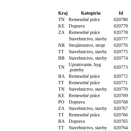
Kraj
Kategória
Id
TN
Remeselné práce
020780
KE
Doprava
020779
ZA
Remeselné práce
020778
Stavebnictvo, stavby
020777
NR
Strojárenstvo, stroje
020776
TT
Stavebnictvo, stavby
020775
BB
Stavebnictvo, stavby
020774
Upratovanie, hyg
TN
020773
.potreby
BA
Remeselné práce
020772
TT
Remeselné práce
020771
TN
Stavebnictvo, stavby
020770
KE
Remeselné práce
020769
PO
Doprava
020768
ZA
Stavebnictvo, stavby
020767
TT
Remeselné práce
020766
BA
Doprava
020765
TT
Stavebnictvo, stavby
020764