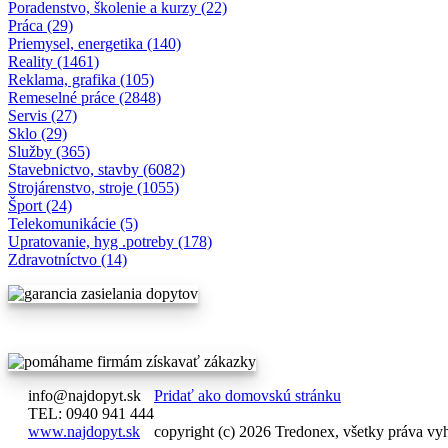
Poradenstvo, školenie a kurzy (22)
Práca (29)
Priemysel, energetika (140)
Reality (1461)
Reklama, grafika (105)
Remeselné práce (2848)
Servis (27)
Sklo (29)
Služby (365)
Stavebnictvo, stavby (6082)
Strojárenstvo, stroje (1055)
Šport (24)
Telekomunikácie (5)
Upratovanie, hyg .potreby (178)
Zdravotníctvo (14)
info@najdopyt.sk
Pridať ako domovskú stránku
TEL: 0940 941 444
www.najdopyt.sk
copyright (c) 2026 Tredonex, všetky práva vy