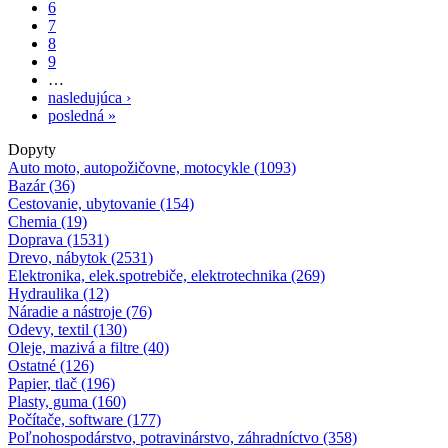
6
7
8
9
…
nasledujúca ›
posledná »
Dopyty
Auto moto, autopožičovne, motocykle (1093)
Bazár (36)
Cestovanie, ubytovanie (154)
Chemia (19)
Doprava (1531)
Drevo, nábytok (2531)
Elektronika, elek.spotrebiče, elektrotechnika (269)
Hydraulika (12)
Náradie a nástroje (76)
Odevy, textil (130)
Oleje, mazivá a filtre (40)
Ostatné (126)
Papier, tlač (196)
Plasty, guma (160)
Počítače, software (177)
Poľnohospodárstvo, potravinárstvo, záhradníctvo (358)