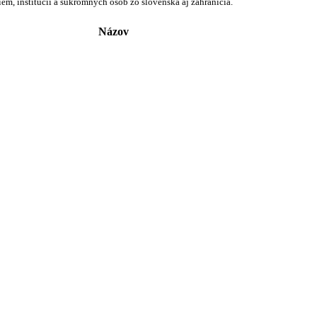
em, inštitúcií a súkromných osôb zo slovenska aj zahraničia.
Názov