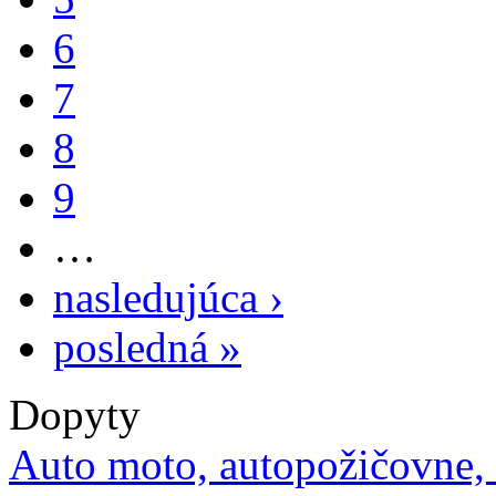
6
7
8
9
…
nasledujúca ›
posledná »
Dopyty
Auto moto, autopožičovne,