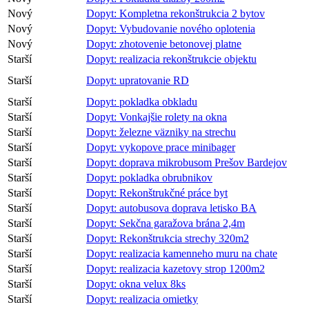
Nový
Dopyt: Kompletna rekonštrukcia 2 bytov
Nový
Dopyt: Vybudovanie nového oplotenia
Nový
Dopyt: zhotovenie betonovej platne
Starší
Dopyt: realizacia rekonštrukcie objektu
Starší
Dopyt: upratovanie RD
Starší
Dopyt: pokladka obkladu
Starší
Dopyt: Vonkajšie rolety na okna
Starší
Dopyt: železne väzniky na strechu
Starší
Dopyt: vykopove prace minibager
Starší
Dopyt: doprava mikrobusom Prešov Bardejov
Starší
Dopyt: pokladka obrubnikov
Starší
Dopyt: Rekonštrukčné práce byt
Starší
Dopyt: autobusova doprava letisko BA
Starší
Dopyt: Sekčna garažova brána 2,4m
Starší
Dopyt: Rekonštrukcia strechy 320m2
Starší
Dopyt: realizacia kamenneho muru na chate
Starší
Dopyt: realizacia kazetovy strop 1200m2
Starší
Dopyt: okna velux 8ks
Starší
Dopyt: realizacia omietky