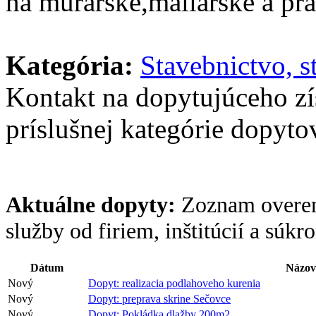
na murarske,maliarske a pra
Kategória:
Stavebnictvo, s
Kontakt na dopytujúceho z
príslušnej kategórie dopytov
Aktuálne dopyty:
Zoznam overen
služby od firiem, inštitúcií a súk
Dátum
Názov
Nový
Dopyt: realizacia podlahoveho kurenia
Nový
Dopyt: preprava skrine Sečovce
Nový
Dopyt: Pokládka dlažby 200m2