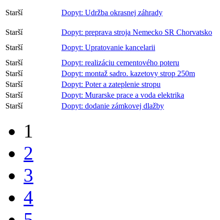
Starší
Dopyt: Udržba okrasnej záhrady
Starší
Dopyt: preprava stroja Nemecko SR Chorvatsko
Starší
Dopyt: Upratovanie kancelarii
Starší
Dopyt: realizáciu cementového poteru
Starší
Dopyt: montaž sadro. kazetovy strop 250m
Starší
Dopyt: Poter a zateplenie stropu
Starší
Dopyt: Murarske prace a voda elektrika
Starší
Dopyt: dodanie zámkovej dlažby
1
2
3
4
5