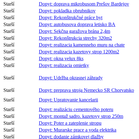
Starší
Dopyt: doprava mikrobusom Prešov Bardejov
Starší
Dopyt: pokladka obrubnikov
Starší
Dopyt: Rekonštrukčné práce byt
Starší
Dopyt: autobusova doprava letisko BA
Starší
Dopyt: Sekčna garažova brána 2,4m
Starší
Dopyt: Rekonštrukcia strechy 320m2
Starší
Dopyt: realizacia kamenneho muru na chate
Starší
Dopyt: realizacia kazetovy strop 1200m2
Starší
Dopyt: okna velux 8ks
Starší
Dopyt: realizacia omietky
Starší
Dopyt: Udržba okrasnej záhrady
Starší
Dopyt: preprava stroja Nemecko SR Chorvatsko
Starší
Dopyt: Upratovanie kancelarii
Starší
Dopyt: realizáciu cementového poteru
Starší
Dopyt: montaž sadro. kazetovy strop 250m
Starší
Dopyt: Poter a zateplenie stropu
Starší
Dopyt: Murarske prace a voda elektrika
Starší
Dopyt: dodanie zámkovej dlažby