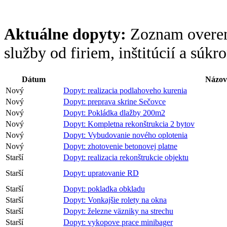
Aktuálne dopyty:
Zoznam overen
služby od firiem, inštitúcií a súk
Dátum
Názov
Nový
Dopyt: realizacia podlahoveho kurenia
Nový
Dopyt: preprava skrine Sečovce
Nový
Dopyt: Pokládka dlažby 200m2
Nový
Dopyt: Kompletna rekonštrukcia 2 bytov
Nový
Dopyt: Vybudovanie nového oplotenia
Nový
Dopyt: zhotovenie betonovej platne
Starší
Dopyt: realizacia rekonštrukcie objektu
Starší
Dopyt: upratovanie RD
Starší
Dopyt: pokladka obkladu
Starší
Dopyt: Vonkajšie rolety na okna
Starší
Dopyt: železne väzniky na strechu
Starší
Dopyt: vykopove prace minibager