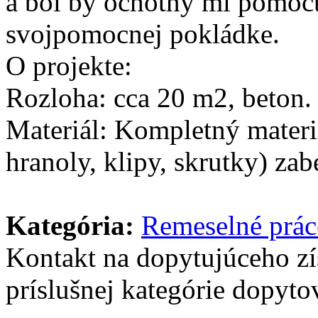
a bol by ochotný mi pomôc
svojpomocnej pokládke.
​O projekte:
​Rozloha: cca 20 m2, beton.
​Materiál: Kompletný mate
hranoly, klipy, skrutky) za
Kategória:
Remeselné prác
Kontakt na dopytujúceho z
príslušnej kategórie dopytov