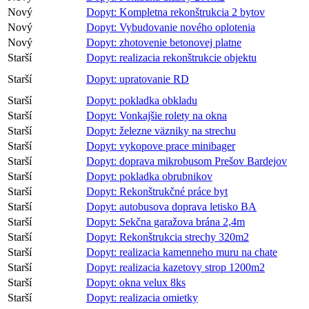
Nový
Dopyt: Kompletna rekonštrukcia 2 bytov
Nový
Dopyt: Vybudovanie nového oplotenia
Nový
Dopyt: zhotovenie betonovej platne
Starší
Dopyt: realizacia rekonštrukcie objektu
Starší
Dopyt: upratovanie RD
Starší
Dopyt: pokladka obkladu
Starší
Dopyt: Vonkajšie rolety na okna
Starší
Dopyt: železne väzniky na strechu
Starší
Dopyt: vykopove prace minibager
Starší
Dopyt: doprava mikrobusom Prešov Bardejov
Starší
Dopyt: pokladka obrubnikov
Starší
Dopyt: Rekonštrukčné práce byt
Starší
Dopyt: autobusova doprava letisko BA
Starší
Dopyt: Sekčna garažova brána 2,4m
Starší
Dopyt: Rekonštrukcia strechy 320m2
Starší
Dopyt: realizacia kamenneho muru na chate
Starší
Dopyt: realizacia kazetovy strop 1200m2
Starší
Dopyt: okna velux 8ks
Starší
Dopyt: realizacia omietky