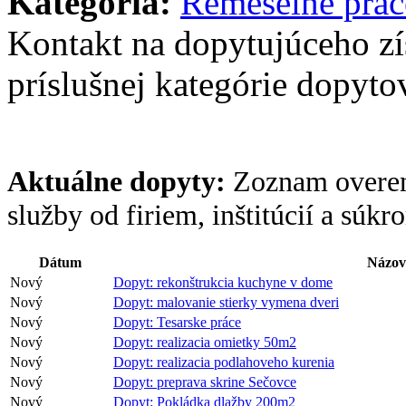
Kategória:
Remeselné prác
Kontakt na dopytujúceho z
príslušnej kategórie dopytov
Aktuálne dopyty:
Zoznam overen
služby od firiem, inštitúcií a súk
Dátum
Názov
Nový
Dopyt: rekonštrukcia kuchyne v dome
Nový
Dopyt: malovanie stierky vymena dveri
Nový
Dopyt: Tesarske práce
Nový
Dopyt: realizacia omietky 50m2
Nový
Dopyt: realizacia podlahoveho kurenia
Nový
Dopyt: preprava skrine Sečovce
Nový
Dopyt: Pokládka dlažby 200m2