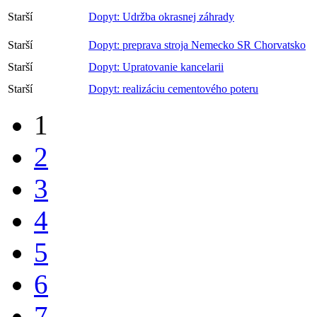
Starší
Dopyt: Udržba okrasnej záhrady
Starší
Dopyt: preprava stroja Nemecko SR Chorvatsko
Starší
Dopyt: Upratovanie kancelarii
Starší
Dopyt: realizáciu cementového poteru
1
2
3
4
5
6
7