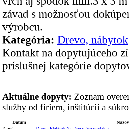
vrch aj spodok min.3 x 3 
závad s možnosťou dokúpen
výrobcu.
Kategória:
Drevo, nábytok
Kontakt na dopytujúceho z
príslušnej kategórie dopytov
Aktuálne dopyty:
Zoznam overen
služby od firiem, inštitúcií a súk
Dátum
Názov
Nový
Dopyt: Elektroinštalačne práce predajne