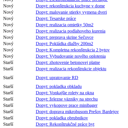
Nový
Dopyt: rekonštrukcia kuchyne v dome
Nový
Dopyt: malovanie stierky vymena dveri
Nový
Dopyt: Tesarske práce
Nový
Dopyt: realizacia omietky 50m2
Nový
Dopyt: realizacia podlahoveho kurenia
Nový
Dopyt: preprava skrine Sečovce
Nový
Dopyt: Pokládka dlažby 200m2
Nový
Dopyt: Kompletna rekonštrukcia 2 bytov
Nový
Dopyt: Vybudovanie nového oplotenia
Starší
Dopyt: zhotovenie betonovej platne
Starší
Dopyt: realizacia rekonštrukcie objektu
Starší
Dopyt: upratovanie RD
Starší
Dopyt: pokladka obkladu
Starší
Dopyt: Vonkajšie rolety na okna
Starší
Dopyt: železne väzniky na strechu
Starší
Dopyt: vykopove prace minibager
Starší
Dopyt: doprava mikrobusom Prešov Bardejov
Starší
Dopyt: pokladka obrubnikov
Starší
Dopyt: Rekonštrukčné práce byt