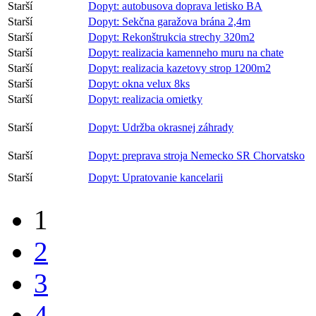
Starší
Dopyt: autobusova doprava letisko BA
Starší
Dopyt: Sekčna garažova brána 2,4m
Starší
Dopyt: Rekonštrukcia strechy 320m2
Starší
Dopyt: realizacia kamenneho muru na chate
Starší
Dopyt: realizacia kazetovy strop 1200m2
Starší
Dopyt: okna velux 8ks
Starší
Dopyt: realizacia omietky
Starší
Dopyt: Udržba okrasnej záhrady
Starší
Dopyt: preprava stroja Nemecko SR Chorvatsko
Starší
Dopyt: Upratovanie kancelarii
1
2
3
4