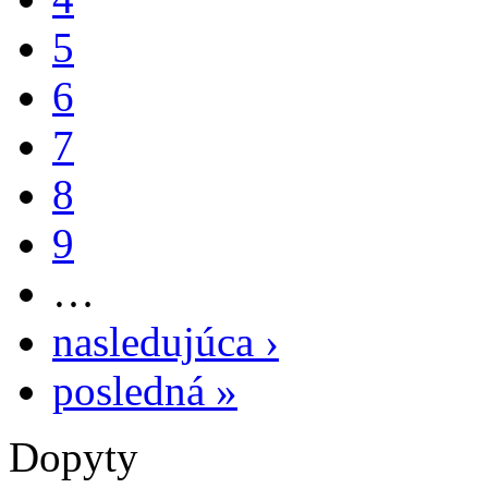
5
6
7
8
9
…
nasledujúca ›
posledná »
Dopyty